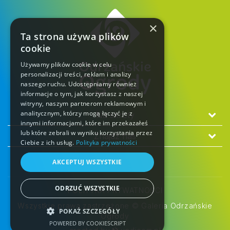
×
Ta strona używa plików
cookie
Używamy plików cookie w celu
personalizacji treści, reklam i analizy
naszego ruchu. Udostępniamy również
informacje o tym, jak korzystasz z naszej
witryny, naszym partnerom reklamowym i
analitycznym, którzy mogą łączyć je z
Na skróty
innymi informacjami, które im przekazałeś
lub które zebrali w wyniku korzystania przez
Znajdź nas
Ciebie z ich usług.
Polityka prywatności
AKCEPTUJ WSZYSTKIE
ODRZUĆ WSZYSTKIE
POLITYKA PRYWATNOŚCI
Wszystkie prawa zastrzeżone © Galeria Odrzańskie
POKAŻ SZCZEGÓŁY
Ogrody
POWERED BY COOKIESCRIPT