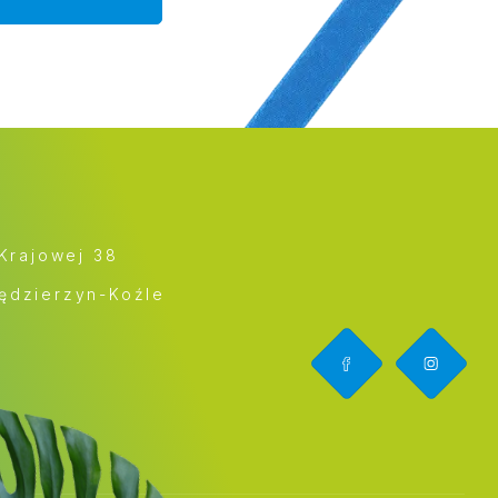
 Krajowej 38
ędzierzyn-Koźle