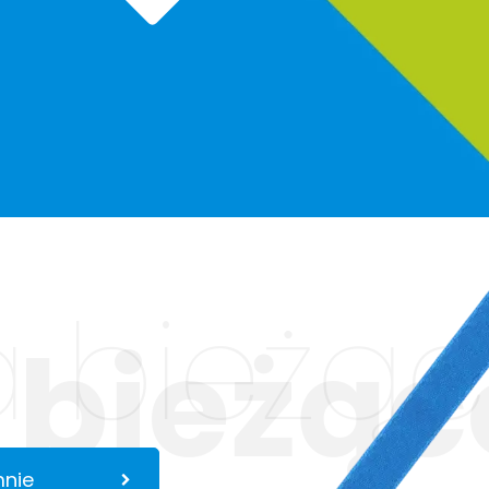
 bieżąc
 bieżąc
mnie