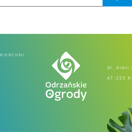
WIERCHNI
Al. Armii
47-220 K