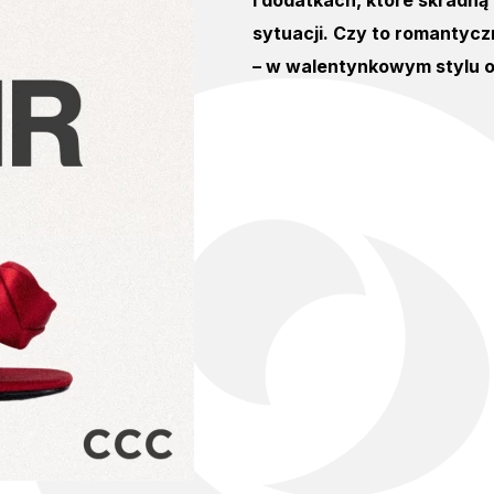
i dodatkach, które skradną
sytuacji. Czy to romantycz
– w walentynkowym stylu 