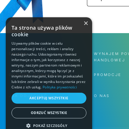
×
Ta strona używa plików
cookie
Używamy plików cookie w celu
personalizacji treści, reklam i analizy
SKLEPY
WYNAJEM PO
naszego ruchu. Udostępniamy również
informacje o tym, jak korzystasz z naszej
HANDLOWEJ
witryny, naszym partnerom reklamowym i
analitycznym, którzy mogą łączyć je z
GODZINY OTWARCIA
PROMOCJE
innymi informacjami, które im przekazałeś
lub które zebrali w wyniku korzystania przez
Ciebie z ich usług.
Polityka prywatności
JAK DOJECHAĆ
O NAS
AKCEPTUJ WSZYSTKIE
ODRZUĆ WSZYSTKIE
POKAŻ SZCZEGÓŁY