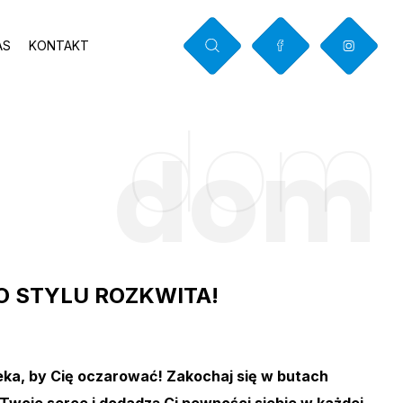
AS
KONTAKT
dom
E
dom
O STYLU ROZKWITA!
ka, by Cię oczarować! Zakochaj się w butach