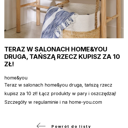
TERAZ W SALONACH HOME&YOU
DRUGA, TAŃSZĄ RZECZ KUPISZ ZA 10
ZŁ!
home&you
Teraz w salonach home&you druga, tańszą rzecz
kupisz za 10 zł! Łącz produkty w pary i oszczędzaj!
Szczegóły w regulaminie i na
home-you.com
Powrót do listy