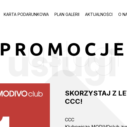
KARTA PODARUNKOWA
PLAN GALERII
AKTUALNOŚCI
O N
usługi
PROMOCJ
usługi
SKORZYSTAJ Z LE
CCC!
CCC
Klubowicze MODIVOclub zysk