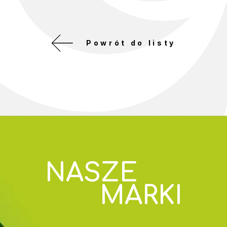
Powrót do listy
NASZE
MARKI