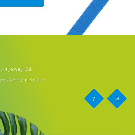
 Krajowej 38
ędzierzyn-Koźle