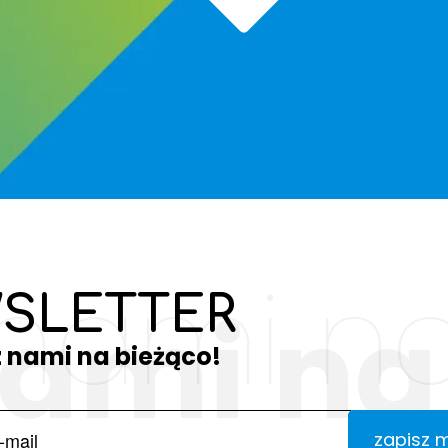
 nami na
SLETTER
nami na
z nami na bieżąco!
zapisz 