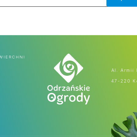
WIERCHNI
Al. Armii
47-220 K