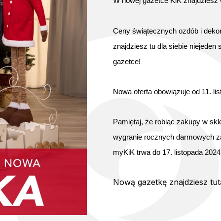
W nowej gazetce KiK znajdziesz w
Ceny świątecznych ozdób i dekor
znajdziesz tu dla siebie niejeden s
gazetce!
Nowa oferta obowiązuje od 11. l
Pamiętaj, że robiąc zakupy w sk
wygranie rocznych darmowych zak
myKiK trwa do 17. listopada 2024
Nową gazetkę znajdziesz tuta