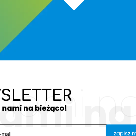
 nami na
SLETTER
nami na
z nami na bieżąco!
zapisz 