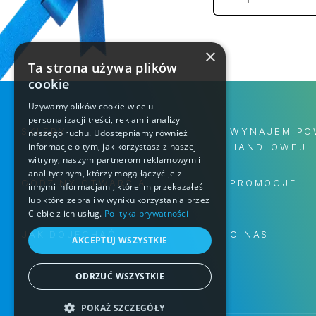
×
Ta strona używa plików
cookie
Używamy plików cookie w celu
personalizacji treści, reklam i analizy
SKLEPY
WYNAJEM PO
naszego ruchu. Udostępniamy również
informacje o tym, jak korzystasz z naszej
HANDLOWEJ
witryny, naszym partnerom reklamowym i
analitycznym, którzy mogą łączyć je z
GODZINY OTWARCIA
PROMOCJE
innymi informacjami, które im przekazałeś
lub które zebrali w wyniku korzystania przez
Ciebie z ich usług.
Polityka prywatności
JAK DOJECHAĆ
O NAS
AKCEPTUJ WSZYSTKIE
ODRZUĆ WSZYSTKIE
POKAŻ SZCZEGÓŁY