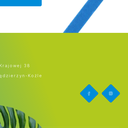
 Krajowej 38
ędzierzyn-Koźle