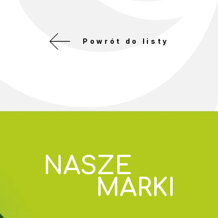
Powrót do listy
NASZE
MARKI