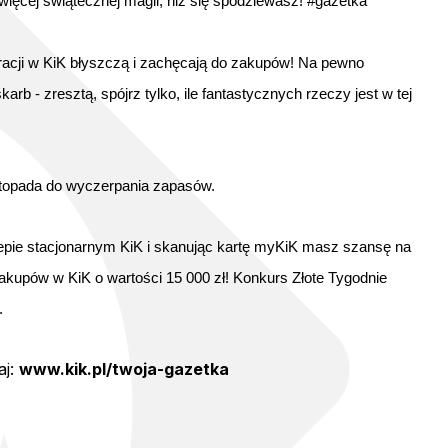
ięcej świątecznej magii, niż się spodziewasz!
#gazetka
acji w KiK błyszczą i zachęcają do zakupów!
Na pewno
karb - zresztą, spójrz tylko, ile fantastycznych rzeczy jest w tej
istopada do wyczerpania zapasów.
lepie stacjonarnym KiK i skanując kartę myKiK masz szansę na
upów w KiK o wartości 15 000 zł! Konkurs Złote Tygodnie
.
j:
www.kik.pl/twoja-gazetka