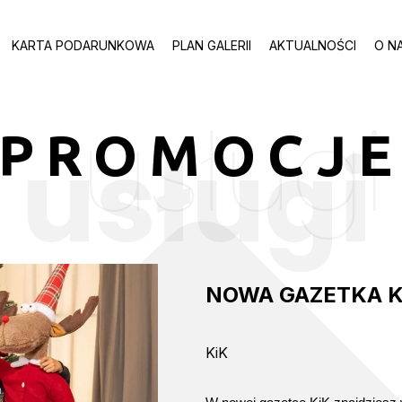
KARTA PODARUNKOWA
PLAN GALERII
AKTUALNOŚCI
O N
usługi
PROMOCJ
usługi
NOWA GAZETKA K
KiK