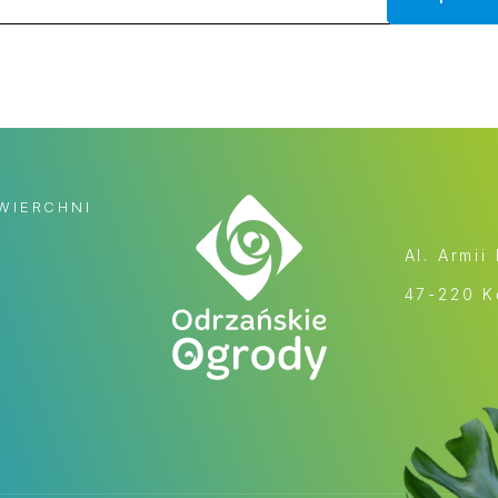
WIERCHNI
Al. Armii
47-220 K