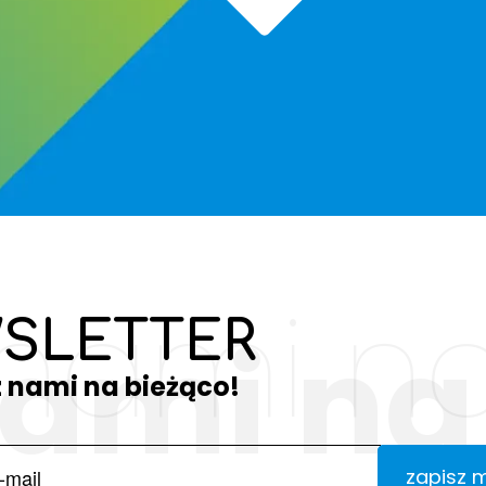
 nami na
SLETTER
nami na
z nami na bieżąco!
zapisz 