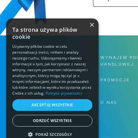
×
Ta strona używa plików
cookie
Używamy plików cookie w celu
personalizacji treści, reklam i analizy
SKLEPY
WYNAJEM PO
naszego ruchu. Udostępniamy również
informacje o tym, jak korzystasz z naszej
HANDLOWEJ
witryny, naszym partnerom reklamowym i
analitycznym, którzy mogą łączyć je z
GODZINY OTWARCIA
PROMOCJE
innymi informacjami, które im przekazałeś
lub które zebrali w wyniku korzystania przez
Ciebie z ich usług.
Polityka prywatności
JAK DOJECHAĆ
O NAS
AKCEPTUJ WSZYSTKIE
ODRZUĆ WSZYSTKIE
POKAŻ SZCZEGÓŁY