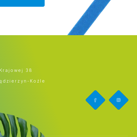
 Krajowej 38
ędzierzyn-Koźle