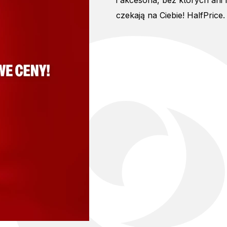
i akcesoria, bez których ani
czekają na Ciebie! HalfPrice