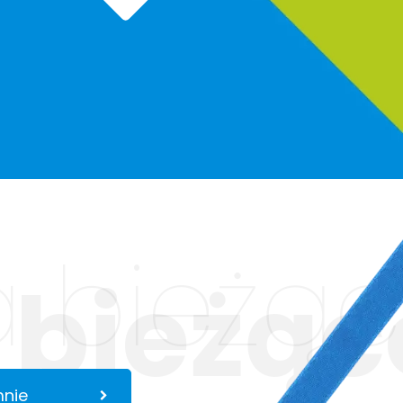
 bieżąc
 bieżąc
mnie