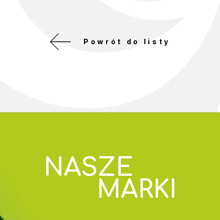
Powrót do listy
NASZE
MARKI