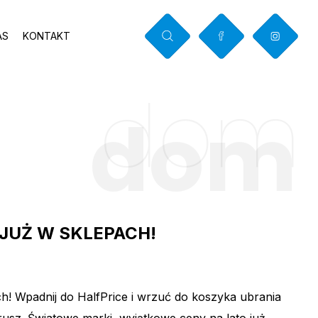
AS
KONTAKT
dom
E
dom
 JUŻ W SKLEPACH!
ch! Wpadnij do HalfPrice i wrzuć do koszyka ubrania