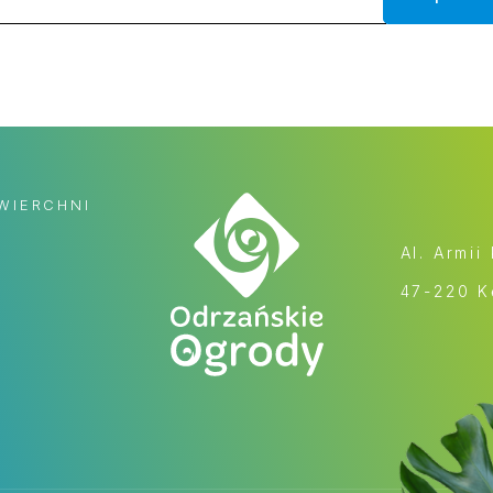
WIERCHNI
Al. Armii
47-220 K