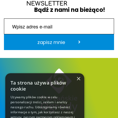
NEWSLETTER
Bądź z nami na bieżąco!
zapisz mnie
×
Ta strona używa plików
cookie
Używamy plików cookie w celu
personalizacji treści, reklam i analizy
naszego ruchu. Udostępniamy również
informacje o tym, jak korzystasz z naszej
witryny, naszym partnerom reklamowym i