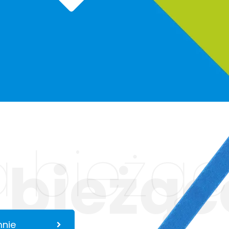
 bieżąc
 bieżąc
mnie