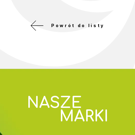
Powrót do listy
NASZE
MARKI