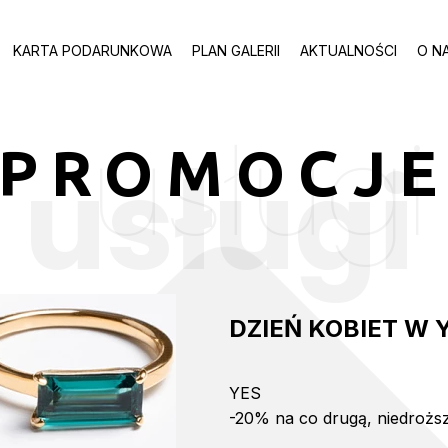
KARTA PODARUNKOWA
PLAN GALERII
AKTUALNOŚCI
O N
usługi
PROMOCJ
usługi
DZIEŃ KOBIET W 
YES
-20% na co drugą, niedrożs