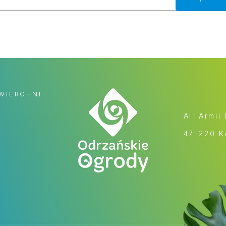
WIERCHNI
Al. Armii
47-220 K