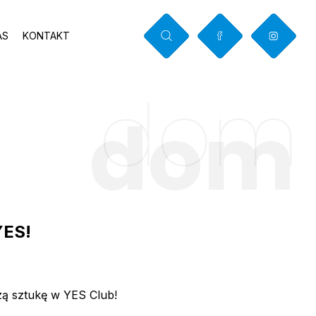
AS
KONTAKT
dom
E
dom
YES!
zą sztukę w YES Club!