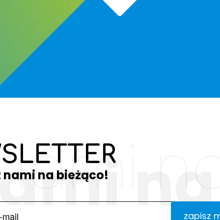
 nami na
SLETTER
nami na
z nami na bieżąco!
zapisz 