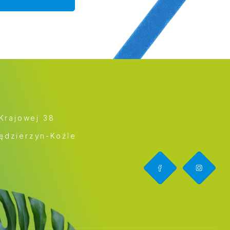
 Krajowej 38
ędzierzyn-Koźle