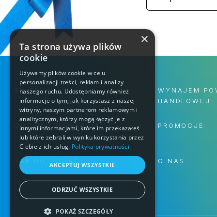
×
Ta strona używa plików
cookie
Używamy plików cookie w celu
personalizacji treści, reklam i analizy
SKLEPY
WYNAJEM PO
naszego ruchu. Udostępniamy również
informacje o tym, jak korzystasz z naszej
HANDLOWEJ
witryny, naszym partnerom reklamowym i
analitycznym, którzy mogą łączyć je z
GODZINY OTWARCIA
PROMOCJE
innymi informacjami, które im przekazałeś
lub które zebrali w wyniku korzystania przez
Ciebie z ich usług.
Polityka prywatności
JAK DOJECHAĆ
O NAS
AKCEPTUJ WSZYSTKIE
ODRZUĆ WSZYSTKIE
POKAŻ SZCZEGÓŁY