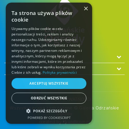
×
Ta strona używa plików
cookie
Używamy plików cookie w celu
personalizacji treści, reklam i analizy
naszego ruchu. Udostępniamy również
informacje o tym, jak korzystasz z naszej
witryny, naszym partnerom reklamowym i
analitycznym, którzy mogą łączyć je z
Na skróty
innymi informacjami, które im przekazałeś
lub które zebrali w wyniku korzystania przez
Znajdź nas
Ciebie z ich usług.
Polityka prywatności
AKCEPTUJ WSZYSTKIE
ODRZUĆ WSZYSTKIE
POLITYKA PRYWATNOŚCI
Wszystkie prawa zastrzeżone © Galeria Odrzańskie
POKAŻ SZCZEGÓŁY
Ogrody
POWERED BY COOKIESCRIPT
created by
undicom.pl